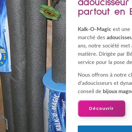
adoucisseur
partout en 
Kalk-O-Magic
est une 
marché des
adoucisseu
ans, notre société met à
matière. Dirigée par B
service pour la pose de
Nous offrons à notre cli
d’adoucisseurs et dynam
conseil de
bijoux magn
Découvrir